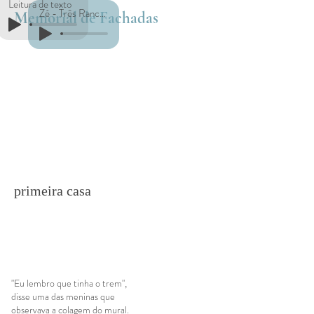
Leitura de texto
Zé - Três Ranchos
Memorial de Fachadas
primeira casa
"Eu lembro que tinha o trem",
disse uma das meninas que
observava a colagem do mural.