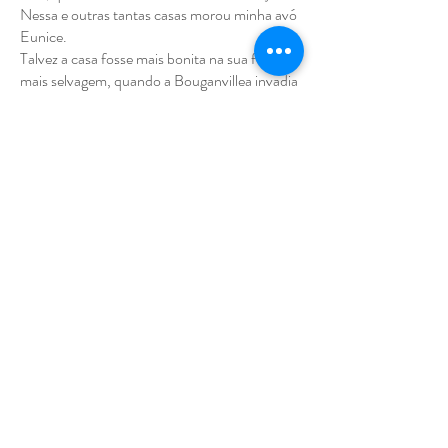
Nessa e outras tantas casas morou minha avó
Eunice.
Talvez a casa fosse mais bonita na sua forma
mais selvagem, quando a Bouganvillea invadia
os fios elétricos e as grades do alpendre e a
tinta descascada deixava rastros de tantos e
tantas que passaram por ali.