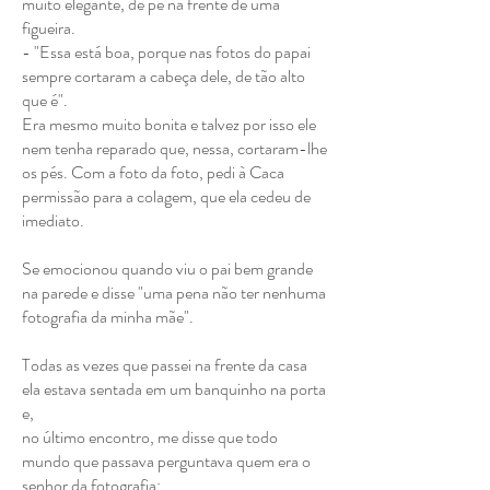
muito elegante, de pé na frente de uma
figueira.
- "Essa está boa, porque nas fotos do papai
sempre cortaram a cabeça dele, de tão alto
que é".
Era mesmo muito bonita e talvez por isso ele
nem tenha reparado que, nessa, cortaram-lhe
os pés. Com a foto da foto, pedi à Caca
permissão para a colagem, que ela cedeu de
imediato.
Se emocionou quando viu o pai bem grande
na parede e disse "uma pena não ter nenhuma
fotografia da minha mãe".
Todas as vezes que passei na frente da casa
ela estava sentada em um banquinho na porta
e,
no último encontro, me disse que todo
mundo que passava perguntava quem era o
senhor da fotografia: