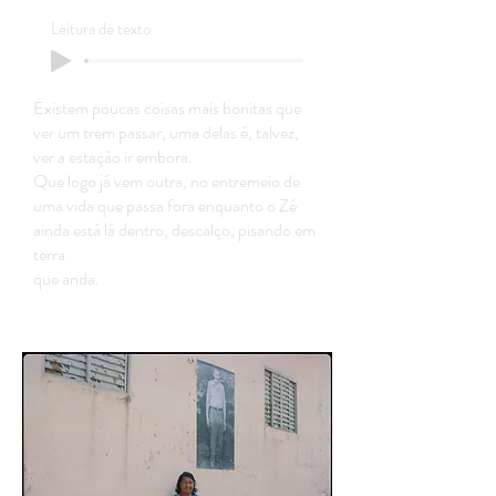
Leitura de texto
Existem poucas coisas mais bonitas que
ver um trem passar, uma delas é, talvez,
ver a estação ir embora.
Que logo já vem outra, no entremeio de
uma vida que passa fora enquanto o Zé
ainda está lá dentro, descalço, pisando em
terra
que anda.