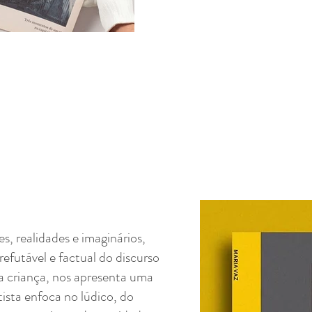
s, realidades e imaginários,
efutável e factual do discurso
da criança, nos apresenta uma
tista enfoca no lúdic
o, do