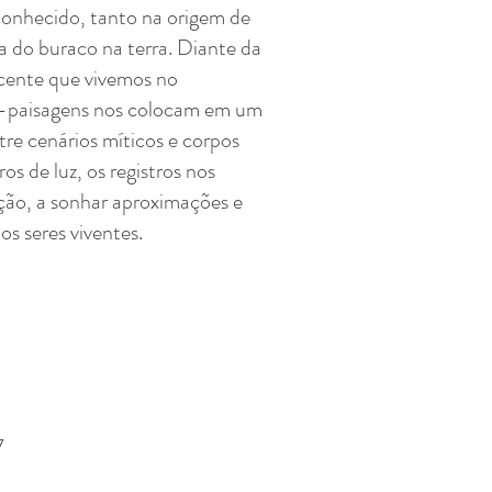
onhecido, tanto na origem de
do buraco na terra. Diante da
scente que vivemos no
-paisagens nos colocam em um
tre cenários míticos e corpos
s de luz, os registros nos
ção, a sonhar aproximações e
s seres viventes.
7