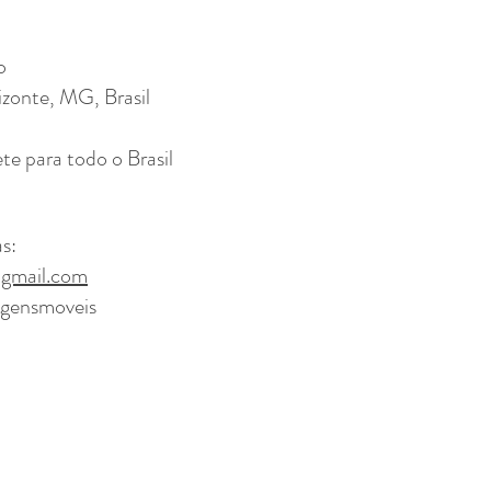
o
izonte, MG, Brasil
e para todo o Brasil
: ​
gmail.com
gensmoveis