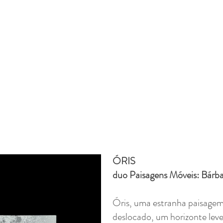
ÓRIS
duo Paisagens Móveis: Bárba
Óris, uma estranha paisage
deslocado, um horizonte lev