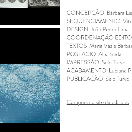
CONCEPÇÃO Bárbara Liss
SEQUENCIAMENTO Vitor
DESIGN João Pedro Lima
COORDENAÇÃO EDITORIA
TEXTOS Maria Vaz e Bárbar
POSFÁCIO Alix Breda
IMPRESSÃO Selo Turvo
ACABAMENTO Luciana P
PUBLICAÇÃO Selo Turvo
Compras no site da editora.