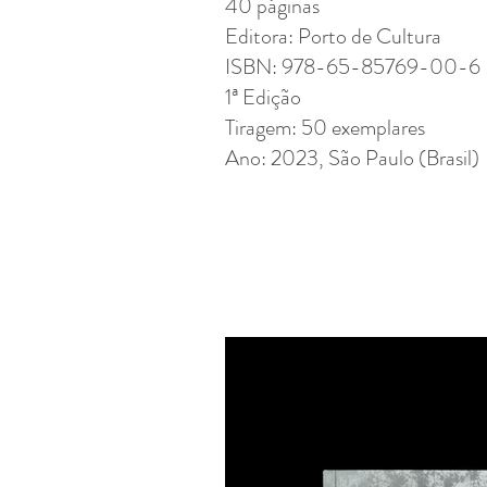
40 páginas
Editora: Porto de Cultura
ISBN: 978-65-85769-00-6
1ª Edição
Tiragem: 50 exemplares
Ano: 2023, São Paulo (Brasil)