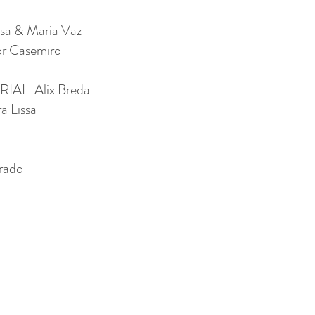
a & Maria Vaz
 Casemiro
L Alix Breda
a Lissa
rado