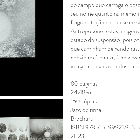
de campo que carrega o desc
seu nome quanto na memória 
fragmentação e da crise cre
Antropoceno, estas imagens
estado de suspensão, pois en
que caminham deixando rastro
convidam à pausa, à observa
imaginar novos mundos para o
80 páginas
24x18cm
150 cópias
Jato de tinta
Brochura
ISBN 978-65-999239-3-
2023