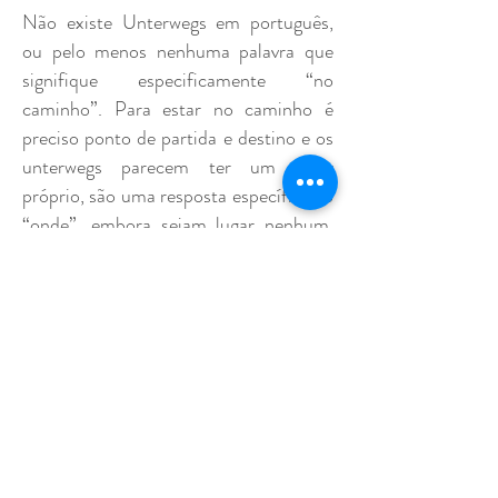
Não existe Unterwegs em português,
ou pelo menos nenhuma palavra que
signifique especificamente “no
caminho”. Para estar no caminho é
preciso ponto de partida e destino e os
unterwegs parecem ter um lugar
próprio, são uma resposta específica ao
“onde”, embora sejam lugar nenhum.
Unterwegs tem movimento, espera.
Fascinada por essa palavra, procuro
inventar esse lugar, um lugar múltiplo,
trazendo uma convivência entre dentro
e fora, movimento e imobilidade,
superfície e reflexo.
MARIA VAZ
artista visual